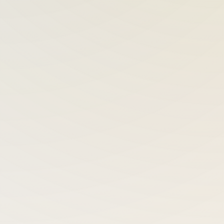
Müşteri Odaklılık
İhtiyaca özel çözümler sunarak müşterinin başarısını kendi
başarımız olarak görüyoruz.
Güvenilirlik