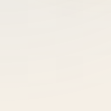
Teknopark bünyesinde, yüksek standartlı ve profesyonel
hizmet kültürüyle çalışıyoruz.
Yenilikçilik
Sürekli araştırma ve geliştirme ile en yeni teknolojileri
projelere entegre ediyoruz.
Şeffaflık
Açık ve dürüst iletişim ile projenin her aşamasında görünürlük
sağlıyoruz.