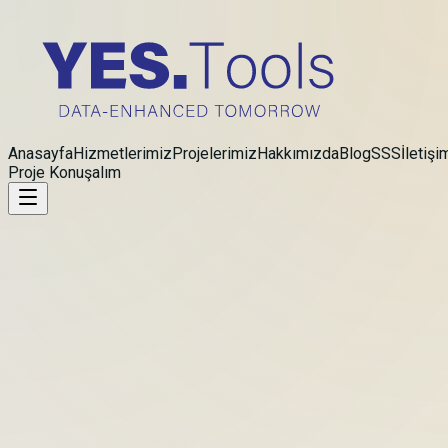
Anasayfa
Hizmetlerimiz
Projelerimiz
Hakkımızda
Blog
SSS
İletişi
Proje Konuşalım
Teknoloji Ortağınız
Geliştirdiğimiz yapay zeka destekli çözümler ve raporlama
sistemleri ile ürünlerin sadece dijital olarak görünür kılmasını
değil, aynı zamanda iş süreçlerin en verimli şekilde
yönetilmesini ve ölçülmesini sağlıyoruz.
Projeyi Başlat