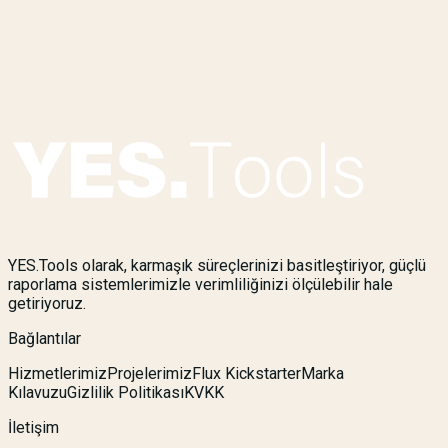
Yenilikçi ve Teknolojik Çevre
Üniversite ile İşbirliği ve Ar-Ge İmkanları
Teşvikler ve Destekler
Prestij ve Güvenilirlik
Eğitim ve Gelişim Olanakları
Altyapı ve Teknolojik Donanım
YES.Tools olarak, karmaşık süreçlerinizi basitleştiriyor, güçlü
raporlama sistemlerimizle verimliliğinizi ölçülebilir hale
getiriyoruz.
Bağlantılar
Hizmetlerimiz
Projelerimiz
Flux Kickstarter
Marka
Kılavuzu
Gizlilik Politikası
KVKK
İletişim